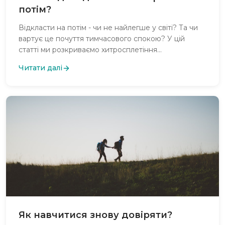
потім?
Відкласти на потім - чи не найлегше у світі? Та чи
вартує це почуття тимчасового спокою? У цій
статті ми розкриваємо хитросплетіння
прокрастинації, від страху невдачі до пасток
Читати далі
перфекціонізму, та пропонуємо стратегії, які
допоможуть перетворити "потім" на "зараз"
Як навчитися знову довіряти?