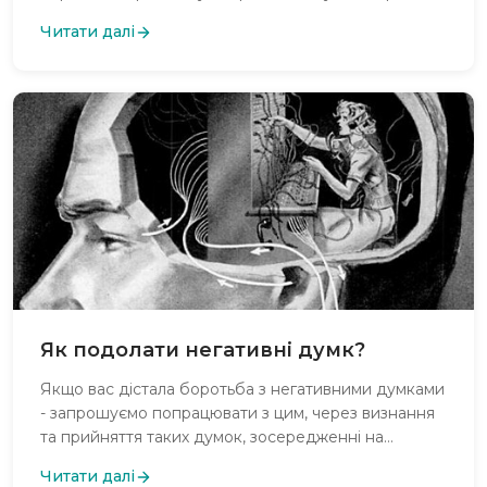
самоусвідомлення, терпимість, взаємоповагу та
Читати далі
довіру?
Як подолати негативні думк?
Якщо вас дістала боротьба з негативними думками
- запрошуємо попрацювати з цим, через визнання
та прийняття таких думок, зосередженні на
позитиві, медитації, позитивному мисленні,
Читати далі
здоровому способі життя, самоприйнятті,