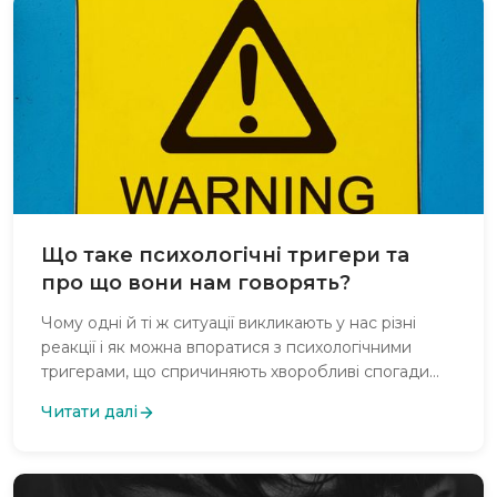
Що таке психологічні тригери та
про що вони нам говорять?
Чому одні й ті ж ситуації викликають у нас різні
реакції і як можна впоратися з психологічними
тригерами, що спричиняють хворобливі спогади
або викликають певні симптоми, та як правильно
Читати далі
реагувати на них для досягнення психологічного
здоров'я?