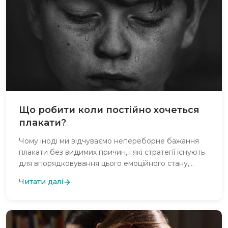
Що робити коли постійно хочеться
плакати?
Чому іноді ми відчуваємо непереборне бажання
плакати без видимих причин, і які стратегії існують
для впорядковування цього емоційного стану,
включаючи розуміння впливу стресу, минулих
Читати далі
подій, гормональних змін та методів релаксації?