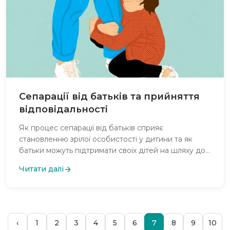
Сепарації від батьків та прийняття
відповідальності
Як процес сепарації від батьків сприяє
становленню зрілої особистості у дитини та як
батьки можуть підтримати своїх дітей на шляху до
самостійності та впевненості у собі?
Читати далі
‹
1
2
3
4
5
6
7
8
9
10