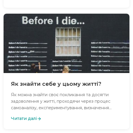
переосмисленні переконань, і важливості
звернення за професійною допомогою.
Як знайти себе у цьому житті?
Як можна знайти своє покликання та досягти
задоволення у житті, проходячи через процес
самоаналізу, експериментування, визначення
цілей, розвитку навичок, пошуку підтримки та
Читати далі
пристосування до змін, щоб перетворити
невпевненість та обмеження у свої переваги?