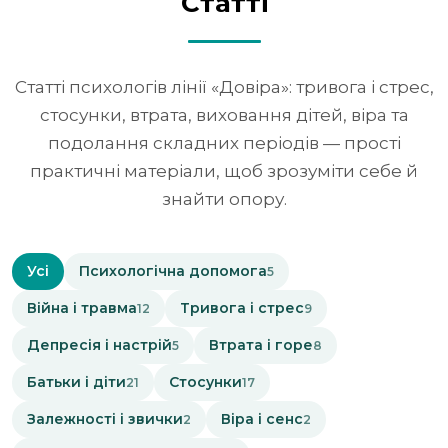
Статті
Статті психологів лінії «Довіра»: тривога і стрес,
стосунки, втрата, виховання дітей, віра та
подолання складних періодів — прості
практичні матеріали, щоб зрозуміти себе й
знайти опору.
Усі
Психологічна допомога
5
Війна і травма
Тривога і стрес
12
9
Депресія і настрій
Втрата і горе
5
8
Батьки і діти
Стосунки
21
17
Залежності і звички
Віра і сенс
2
2