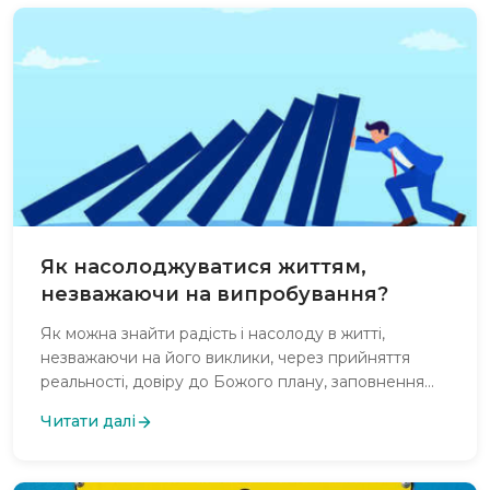
Як насолоджуватися життям,
незважаючи на випробування?
Як можна знайти радість і насолоду в житті,
незважаючи на його виклики, через прийняття
реальності, довіру до Божого плану, заповнення
життя позитивними емоціями, розвиток вдячності,
Читати далі
піклування про здоров'я, особистісний розвиток,
любов і допомогу іншим, а також через прийняття
себе і світу?