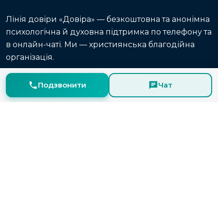
Лінія довіри «Довіра» — безкоштовна та анонімна
психологічна й духовна підтримка по телефону та
в онлайн-чаті. Ми — християнська благодійна
організація.
Головна
Про нас
Статті
Онлайн-чат
Подзвонити
Чат
Конфіденційність
0 800 50 77 50
Телефон — щодня 11:00–23:00
Онлайн-чат — щодня 9:00–23:00
Facebook
© 2026, Лінія духовно-психологічної
підтримки "Довіра"