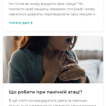
Чи готові ви знову відкрити своє серце? Як
покласти край ланцюгу невдалих стосунків і знову
навчитися довіряти, перетворюючи своє минуле на
сходинку до більш світлого майбутнього в
Читати далі
стосунках?
Що робити при панічній атаці?
В цій статті зосереджується увага на панічних
атаках, їхніх симптомах та стратегіях самодопомоги,