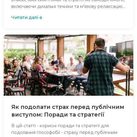
включаючи дихальні техніки та м'язову релаксацію,
а також підкреслюється важливість звернення за
Читати далі
професійною допомогою при частих або важких
випадках.
Як подолати страх перед публічним
виступом: Поради та стратегії
В цій статті - корисні поради та стратегії для
подолання глософобії - страху перед публічним