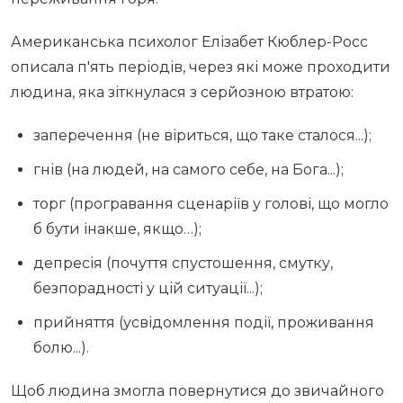
Американська психолог Елізабет Кюблер-Росс
описала п'ять періодів, через які може проходити
людина, яка зіткнулася з серйозною втратою:
заперечення (не віриться, що таке сталося...);
гнів (на людей, на самого себе, на Бога...);
торг (програвання сценаріїв у голові, що могло
б бути інакше, якщо…);
депресія (почуття спустошення, смутку,
безпорадності у цій ситуації...);
прийняття (усвідомлення події, проживання
болю...).
Щоб людина змогла повернутися до звичайного