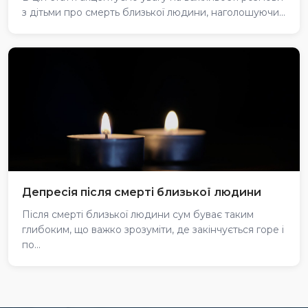
з дітьми про смерть близької людини, наголошуючи...
Депресія після смерті близької людини
Після смерті близької людини сум буває таким
глибоким, що важко зрозуміти, де закінчується горе і
по...