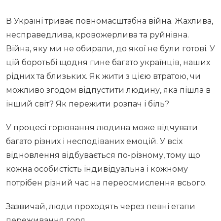
В Україні триває повномасштабна війна. Жахлива,
несправедлива, кровожерлива та руйнівна.
Війна, яку ми не обирали, до якої не були готові. У
цій боротьбі щодня гине багато українців, наших
рідних та близьких. Як жити з цією втратою, чи
можливо згодом відпустити людину, яка пішла в
інший світ? Як пережити розпач і біль?
У процесі горювання людина може відчувати
багато різних і несподіваних емоцій. У всіх
відновлення відбувається по-різному, тому що
кожна особистість індивідуальна і кожному
потрібен різний час на переосмислення всього.
Зазвичай, люди проходять через певні етапи
переживання горя.