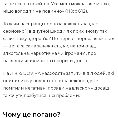
та не все на пожи́ток. Усе мені можна, але мною,
ніщо володіти не повинно» (1 Кор.6:12).
То ж чи насправді порнозалежність завдає
серйозної і відчутної шкоди як психічному, так і
фізичному здоров’ю? По-перше, порнозалежність
— це така сама залежність, як, наприклад,
алкогольна, наркотична чи ігроманія, про
наслідки яких можна говорити довго.
На Лінію DOVIRA надходять запити від людей, які
опинились у полоні порно залежності, уже
помітили негативні прояви на власному досвіді
та хочуть позбутися цієї проблеми.
Чому це погано?