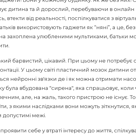
ує дитина та й дорослий, перебуваючи в онлайн 
, втекти від реальності, поспілкуватися з віртуа
атьків використовують гаджети як “няні”, а це, б
на захоплена улюбленими мультиками, батьки м
ити.
акий барвистий, цікавий. При цьому не потребує
онтації. У цьому світі пластичний мозок дитини 
я нейронні зв'язки де і як можна отримати насоло
у була вбудована "сирена", яка спрацьовує, коли
ечним, але, на жаль, такого пристрою не існує. Т
іти, з якими наслідками вони можуть зіткнутися,
 допустимі межі.
проявити себе у втраті інтересу до життя, спілкув