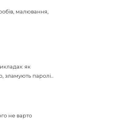
иробів, малювання,
икладах: як
зламують паролі...
ого не варто