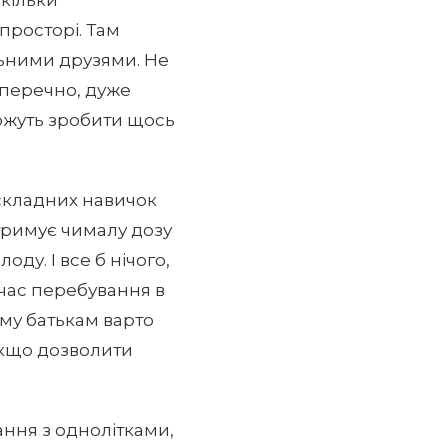
просторі. Там
льними друзями. Не
езперечно, дуже
ожуть зробити щось
 складних навичок
отримує чималу дозу
ду. І все б нічого,
 час перебування в
ому батькам варто
 якщо дозволити
ання з однолітками,