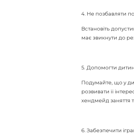
4. Не позбавляти п
Встановіть допусти
має звикнути до реж
5. Допомогти дитині
Подумайте, що у ди
розвивати її інтере
хендмейд заняття 
6. Забезпечити ігр