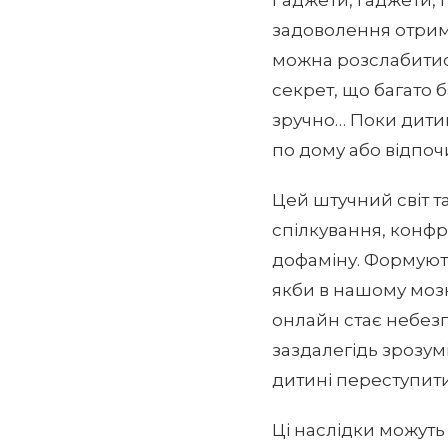
задоволення отрим
можна розслабитись
секрет, що багато б
зручно… Поки дити
по дому або відпоч
Цей штучний світ т
спілкування, конфр
дофаміну. Формуютьс
якби в нашому мозк
онлайн стає небезп
заздалегідь зрозум
дитині переступити
Ці наслідки можуть 