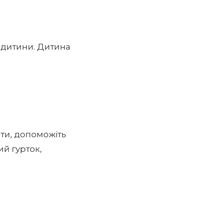
у дитини. Дитина
нти, допоможіть
ий гурток,