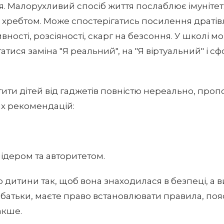
. Малорухливий спосіб життя послаблює імунітет
 хребтом. Може спостерігатись посилення дратів
ивності, розсіяності, скарг на безсоння. У школі
атися заміна "Я реальний", на "Я віртуальний" і 
тити дітей від гаджетів повністю нереально, про
их рекомендацій:
лідером та авторитетом.
р дитини так, щоб вона знаходилася в безпеці, а в
як батьки, маєте право встановлювати правила, по
акше.