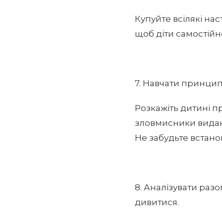
Купуйте всілякі нас
щоб діти самостійн
7. Навчати принцип
Розкажіть дитині п
зловмисники видают
Не забудьте встано
8. Аналізувати разо
дивитися.