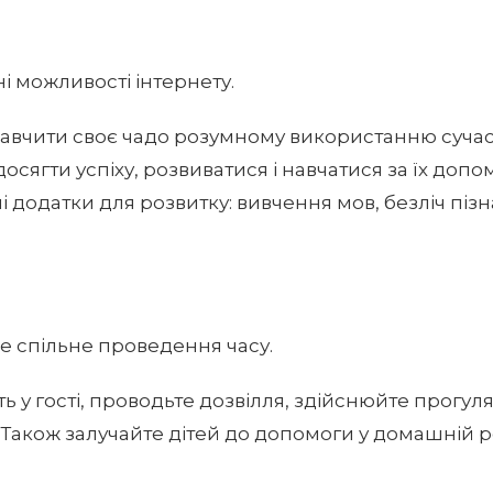
і можливості інтернету.
авчити своє чадо розумному використанню сучас
осягти успіху, розвиватися і навчатися за їх допо
і додатки для розвитку: вивчення мов, безліч піз
ше спільне проведення часу.
ть у гості, проводьте дозвілля, здійснюйте прогул
. Також залучайте дітей до допомоги у домашній р