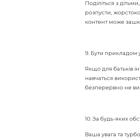
Поділіться з дітьм
розпусти, жорстокос
контент може зашк
9. Бути прикладом 
Якщо для батьків ін
навчаться використ
безперервно не вип
10. За будь-яких об
Ваша увага та турбо