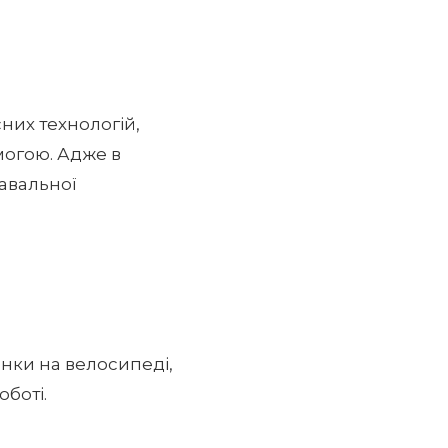
них технологій,
могою. Адже в
навальної
янки на велосипеді,
оботі.