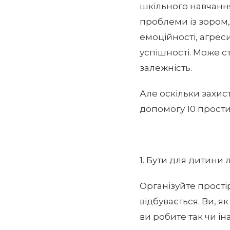
шкільного навчання
проблеми із зором,
емоційності, агрес
успішності. Може ст
залежність.
Але оскільки захис
допомогу 10 прост
1. Бути для дитини 
Організуйте прості
відбувається. Ви, 
ви робите так чи ін