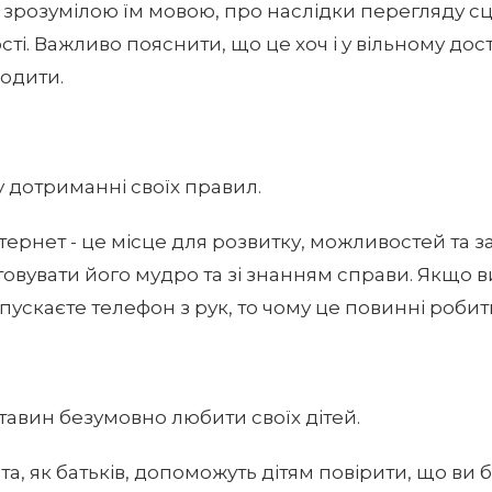
и, зрозумілою їм мовою, про наслідки перегляду с
ті. Важливо пояснити, що це хоч і у вільному дост
одити.
у дотриманні своїх правил.
тернет - це місце для розвитку, можливостей та зар
овувати його мудро та зі знанням справи. Якщо в
ускаєте телефон з рук, то чому це повинні робити
ставин безумовно любити своїх дітей.
та, як батьків, допоможуть дітям повірити, що ви 