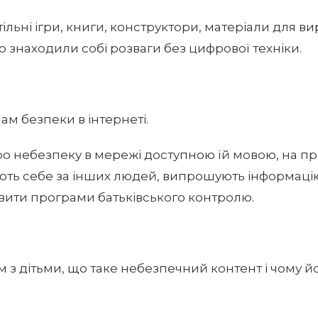
тільні ігри, книги, конструктори, матеріали для в
о знаходили собі розваги без цифрової техніки.
ам безпеки в інтернеті.
ро небезпеку в мережі доступною їй мовою, на пр
ь себе за інших людей, випрошують інформацію, 
вити програми батьківського контролю.
м з дітьми, що таке небезпечний контент і чому й