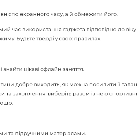
овністю екранного часу, а й обмежити його.
мий час використання гаджета відповідно до вік
иму. Будьте тверді у своїх правилах.
 знайти цікаві офлайн заняття.
тини добре виходить, як можна посилити її тала
си та захоплення: виберіть разом із нею спортивн
тощо.
ами та підручними матеріалами.