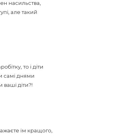
цен насильства,
упі, але такий
обітку, то і діти
и самі днями
 ваші діти?!
бажаєте їм кращого,