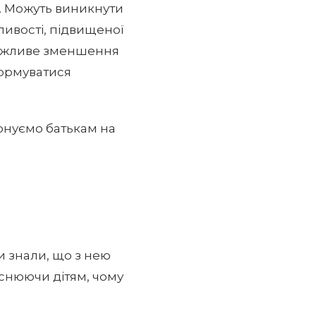
. Можуть виникнути
ливості, підвищеної
 можливе зменшення
сформуватися
понуємо батькам на
и знали, що з нею
яснюючи дітям, чому